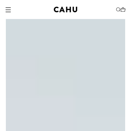
O
U
V
R
I
R
L
E
M
E
N
U
M
O
D
A
L