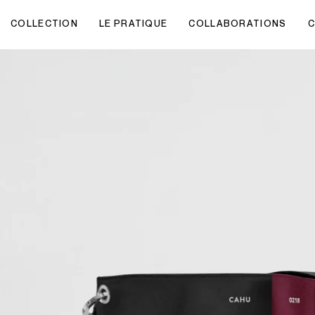
COLLECTION
LE PRATIQUE
COLLABORATIONS
C
LIGNES
MOD
CATÉGORIES
TAILLE
À
Le Pratique
Unis
Sacs cabas
Le Pratique S
Vi
Le Pratique XS
Bigo
Mini sacs
Le Pratique XM
Se
Le Mamie Baguette
Bima
Sacs porté main
Le Pratique M
La
Le Mamie Pratique
Sacs porté épaule
Le Pratique L
Ta
Le Doggy Bag
Sacs porté bandoulière
B
Le Diagonal
Sacs de voyage
PSG x CAHU
Tous les bimatières
Pochettes ordinateur
EXISTE AUSSI
Tous les bigoûts
Petite maroquinerie
Toutes les lignes
Maison
BB CAHU
Bijoux
PSG x CAHU
Tous les produits
Le Pratique XS
Le Doggy Bag
Le Mamie Pratique
DÉCOUVRIR
Nouveautés
Le Clémence
BB CAHU