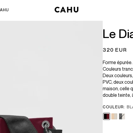
AHU
ÈLES
ÉDITORIAL
 PROPOS
Le Di
JTKU
sion & Histoire
ûts
CAHU Family
crets de production
tières
Shootings
320 EUR
 toile CAHU
illes, pliage et entretien
outique
Forme épurée. 
SÉZANE x CAHU
Couleurs tran
Deux couleurs, 
PVC, deux coule
maison, celle q
double teinte, 
COULEUR:
BL