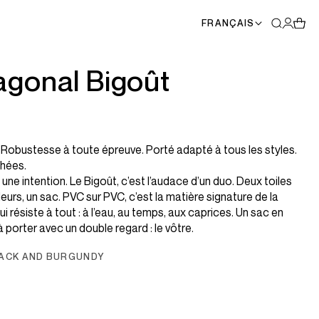
FRANÇAIS
agonal Bigoût
Robustesse à toute épreuve. Porté adapté à tous les styles.
UMA x CAHU
TOUTES L
chées.
une intention. Le Bigoût, c’est l’audace d’un duo. Deux toiles
urs, un sac. PVC sur PVC, c’est la matière signature de la
ui résiste à tout : à l’eau, au temps, aux caprices. Un sac en
à porter avec un double regard : le vôtre.
ACK AND BURGUNDY