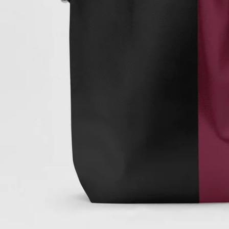
La Tiny Pochette
Fin de série
UMA x CAHU
La carte cadeau