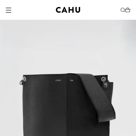
O
U
V
R
I
R
L
E
M
E
N
U
M
O
D
A
L