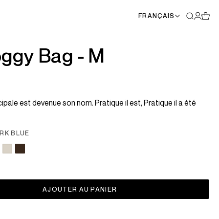
FRANÇAIS
ggy Bag - M
cipale est devenue son nom. Pratique il est, Pratique il a été
UMA x CAHU
TOUTES L
RK BLUE
AJOUTER AU PANIER