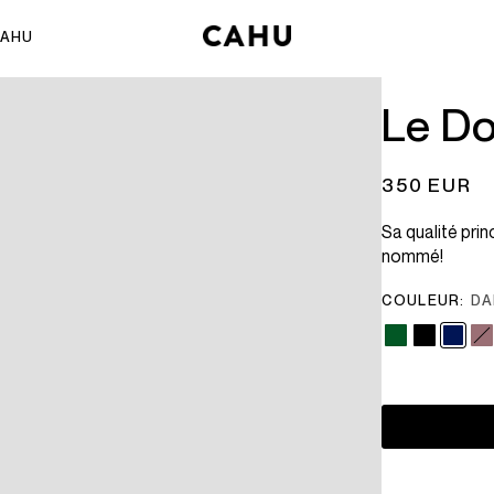
AHU
ÈLES
ÉDITORIAL
 PROPOS
Le Do
JTKU
sion & Histoire
ûts
CAHU Family
crets de production
tières
Shootings
350 EUR
 toile CAHU
illes, pliage et entretien
outique
Sa qualité prin
SÉZANE x CAHU
nommé!
COULEUR:
DA