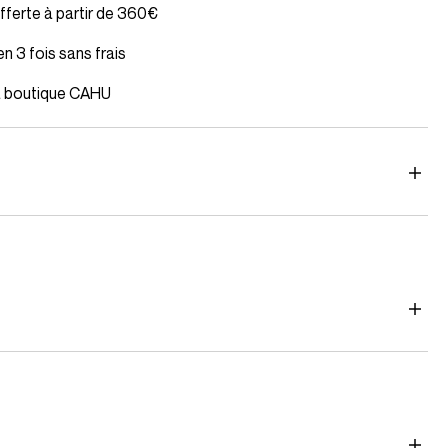
offerte à partir de 360€
LE CLÉMENCE
VISION ET HISTOIRE
LE PRATIQUE - M - STRIPED
n 3 fois sans frais
la boutique CAHU