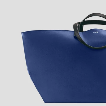
La Tiny Pochette
Fin de série
UMA x CAHU
La carte cadeau