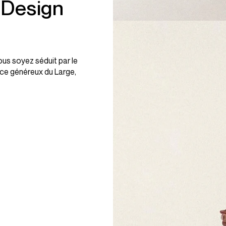
, Design
ous soyez séduit par le
ace généreux du Large,