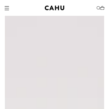
O
P
E
N
M
E
N
U