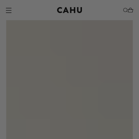
O
P
E
N
M
E
N
U