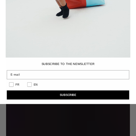
SUBSCRIBE TO THE NEWSLETTER
Email
LANGUAGE
FR
EN
SUBSCRIBE