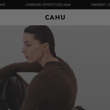
LIVRAISON OFFERTE DÈS 360€
PAIEMENT 3X SANS
O
U
V
R
I
R
L
E
M
E
N
U
M
O
D
A
L