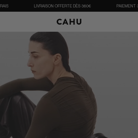
LIVRAISON OFFERTE DÈS 360€
PAIEMENT 3X SAN
O
U
V
R
I
R
L
E
M
E
N
U
M
O
D
A
L