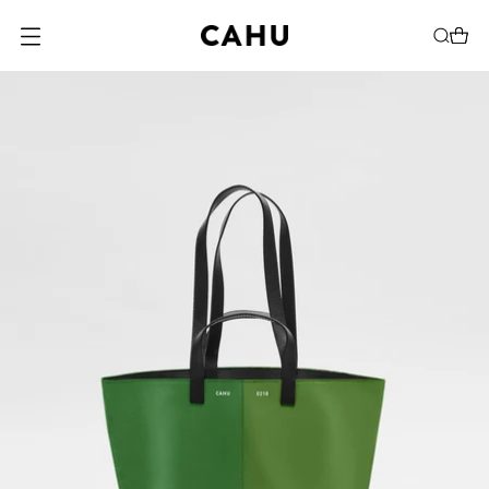
O
U
V
R
I
R
L
E
M
E
N
U
M
O
D
A
L