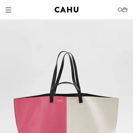
O
U
V
R
I
R
L
E
M
E
N
U
M
O
D
A
L