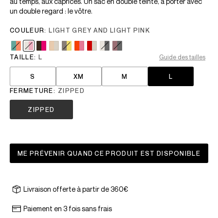
au temps, aux caprices. Un sac en double teinte, à porter avec
un double regard : le vôtre.
COULEUR:
LIGHT GREY AND LIGHT PINK
TAILLE:
L
Guide des tailles
S
XM
M
L
FERMETURE:
ZIPPED
ZIPPED
ME PRÉVENIR QUAND CE PRODUIT EST DISPONIBLE
Livraison offerte à partir de 360€
Paiement en 3 fois sans frais