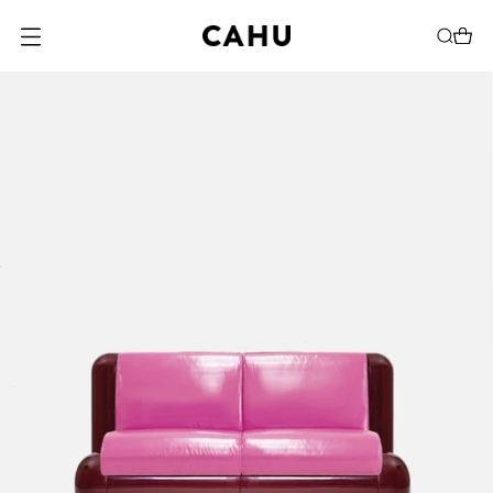
O
U
V
R
I
R
L
E
M
E
N
U
M
O
D
A
L