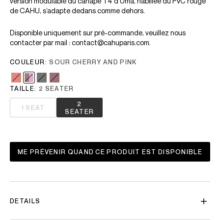
version modulable du canapé T4 d'Uma, habillée du PVC rouge
de CAHU, s’adapte dedans comme dehors.
Disponible uniquement sur pré-commande, veuillez nous
contacter par mail : contact@cahuparis.com.
COULEUR:
SOUR CHERRY AND PINK
TAILLE:
2 SEATER
2
1 SEAT
SEATER
ME PRÉVENIR QUAND CE PRODUIT EST DISPONIBLE
DETAILS